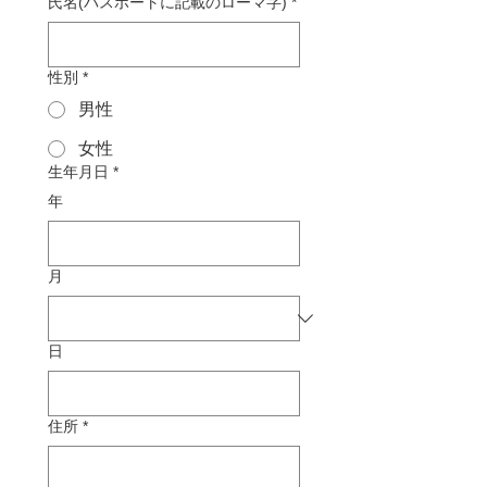
氏名(パスポートに記載のローマ字)
*
性別
*
男性
女性
生年月日
*
年
月
日
住所
*