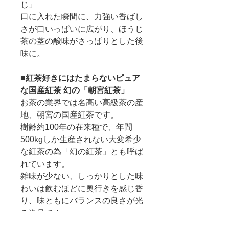
じ」
口に入れた瞬間に、力強い香ばし
さが口いっぱいに広がり、ほうじ
茶の茎の酸味がさっぱりとした後
味に。
■
紅茶好きにはたまらないピュア
な国産紅茶 幻の「朝宮紅茶」
お茶の業界では名高い高級茶の産
地、朝宮の国産紅茶です。
樹齢約100年の在来種で、年間
500kgしか生産されない大変希少
な紅茶の為「幻の紅茶」とも呼ば
れています。
雑味が少ない、しっかりとした味
わいは飲むほどに奥行きを感じ香
り、味ともにバランスの良さが光
る逸品です。