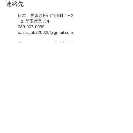
連絡先
日本、愛媛県松山市湊町４−２
−１ 新玉産業ビル
089-907-0099
oasisclub220325@gmail.com
日本、〒151-0053 東京都渋谷
区代々木５丁目５５−6 405
090-8566-0627
naizoudetox.kiikuu@gmail.com
Japan, 〒799-3105 愛媛県伊予
市下三谷3809
089-907-0099
oasisclub220325@gmail.com