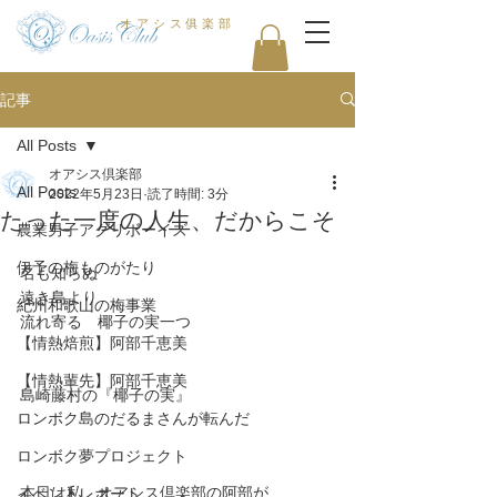
オアシス俱楽部
記事
All Posts
オアシス倶楽部
All Posts
2022年5月23日
読了時間: 3分
たった一度の人生、だからこそ
農業男子アグリボーイズ
伊予の梅ものがたり
名も知らぬ
遠き島より
紀州和歌山の梅事業
流れ寄る　椰子の実一つ
【情熱焙煎】阿部千恵美
【情熱輩先】阿部千恵美
島崎藤村の『椰子の実』
ロンボク島のだるまさんが転んだ
ロンボク夢プロジェクト
本日は私、オアシス倶楽部の阿部が
イベントレポート