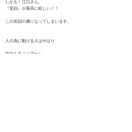
しかも！江口さん。
『笑顔』が最高に眩しい！！
この笑顔の虜になってしまいます。
人の為に動ける人はやはり
笑顔もすごく温かい。
そんな江口吹樹さんの紹介は
次回に持ち越しということで。
乞うご期待ください。
では最後に、