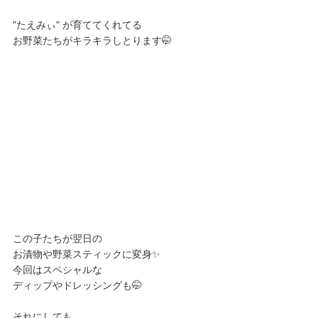
"たえみぃ" が育ててくれてる
お野菜たちがキラキラしとります🤭
この子たちが翌日の
お漬物や野菜スティックに変身✨
今回はスペシャルな
ディップやドレッシングも🤭
それにしても、