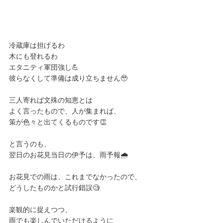
冷蔵庫は担げるわ
木にも登れるわ
エタニティ軍団強し💪
彼らなくして準備は成り立ちません🥹
三人寄れば文殊の知恵とは
よく言ったもので、人が集まれば、
策が色々と出てくるものです👏
と言うのも、
翌日のお花見当日の伊予は、雨予報🌧
お花見での雨は、これまでなかったので、
どうしたものかと試行錯誤🧐
楽観的に捉えつつ、
雨でも楽しんでいただけるように