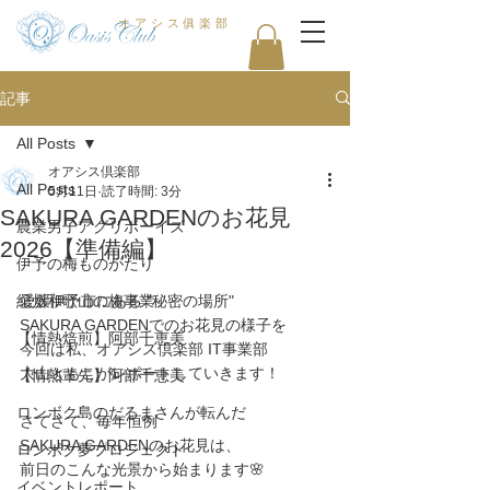
オアシス俱楽部
記事
All Posts
オアシス倶楽部
All Posts
5月11日
読了時間: 3分
SAKURA GARDENのお花見
農業男子アグリボーイズ
2026【準備編】
伊予の梅ものがたり
紀州和歌山の梅事業
愛媛伊予市にある "秘密の場所"
SAKURA GARDENでのお花見の様子を
【情熱焙煎】阿部千恵美
今回は私、オアシス倶楽部 IT事業部
大山ともこがレポートしていきます！
【情熱輩先】阿部千恵美
ロンボク島のだるまさんが転んだ
さてさて、毎年恒例
SAKURA GARDENのお花見は、
ロンボク夢プロジェクト
前日のこんな光景から始まります🌸
イベントレポート