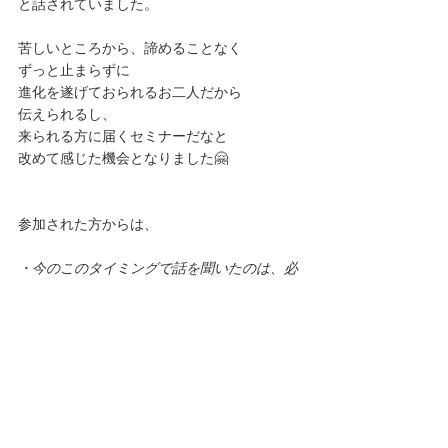
と話されていました。
苦しいところから、諦めることなく
ずっと止まらずに
進化を遂げておられるお二人だから
伝えられるし、
来られる方に届くセミナーだなと
改めて感じた機会となりました🤗
参加された方からは、
・今のこのタイミングで話を聞いたのは、必
然だった。
・夫との関係性の中で、「人を変えようとせ
ず、自分が変わろう」と思いました。
・結婚生活29年、答え合わせができた感じが
しました。