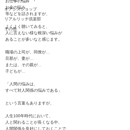
お仕事の悩み
お金の悩み
オアシスショップ
等などを話されますが、
リアルリッチ倶楽部
よくよく聴いてみると、
その他
人に言えない様な根深い悩みが
あることが多いなと感じます。
職場の上司が、同僚が…
旦那が、妻が…
または、その親が…
子どもが…
「人間の悩みは、
すべて対人関係の悩みである」
という言葉もありますが、
人生100年時代において、
人と関わることが長くなる中、
人間関係を良好にしておくことで