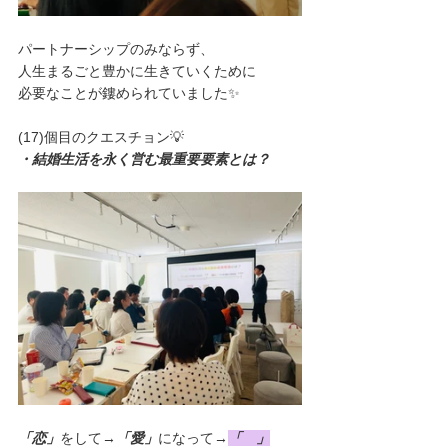
パートナーシップのみならず、
人生まるごと豊かに生きていくために
必要なことが鏤められていました✨
(17)個目のクエスチョン💡
・結婚生活を永く営む最重要要素とは？
「恋」
をして→
「愛」
になって→
「　」