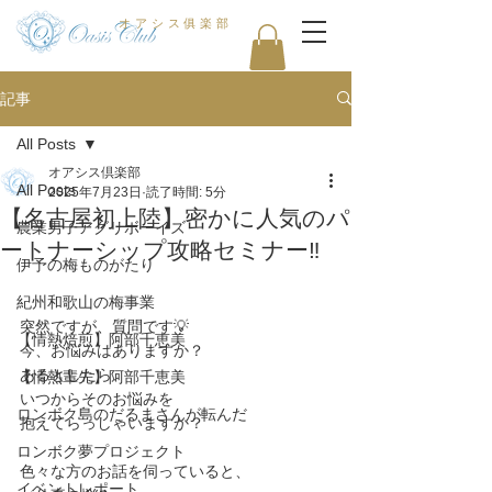
オアシス俱楽部
記事
All Posts
オアシス倶楽部
All Posts
2025年7月23日
読了時間: 5分
【名古屋初上陸】密かに人気のパ
農業男子アグリボーイズ
ートナーシップ攻略セミナー‼️
伊予の梅ものがたり
紀州和歌山の梅事業
突然ですが、質問です💡
【情熱焙煎】阿部千恵美
今、お悩みはありますか？
あるとしたら、
【情熱輩先】阿部千恵美
いつからそのお悩みを
ロンボク島のだるまさんが転んだ
抱えてらっしゃいますか？
ロンボク夢プロジェクト
色々な方のお話を伺っていると、
イベントレポート