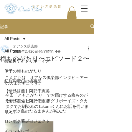
オアシス俱楽部
記事
All Posts
オアシス倶楽部
All Posts
2023年2月20日
読了時間: 4分
梅ものがたり〜エピソード２〜
農業男子アグリボーイズ
伊予の梅ものがたり
こんにちは！オアシス倶楽部インタビュアー
紀州和歌山の梅事業
の大山ともこです。
【情熱焙煎】阿部千恵美
今回「ともこがたり」でお届けする梅ものが
たりインタビューは、アグリボーイズ・タカ
【情熱輩先】阿部千恵美
タクでお馴染みのTakumiくんにお話を伺いま
ロンボク島のだるまさんが転んだ
した。
ロンボク夢プロジェクト
イベントレポート