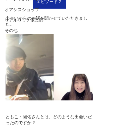
エピソード２
オアシスショップ
出会いからのお話を聞かせていただきまし
リアルリッチ倶楽部
た。
その他
ともこ：陽佑さんとは、どのような出会いだ
ったのですか？