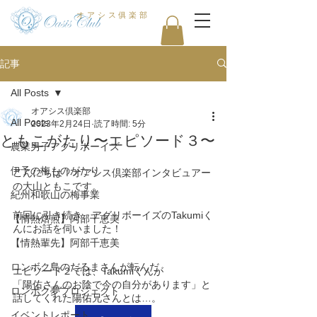
オアシス俱楽部
記事
All Posts
オアシス倶楽部
All Posts
2023年2月24日
読了時間: 5分
ともこがたり〜エピソード３〜
農業男子アグリボーイズ
伊予の梅ものがたり
こんにちは！オアシス倶楽部インタビュアー
の大山ともこです。
紀州和歌山の梅事業
前回に引き続き、アグリボーイズのTakumiく
【情熱焙煎】阿部千恵美
んにお話を伺いました！
【情熱輩先】阿部千恵美
ロンボク島のだるまさんが転んだ
エピソード２では、Takumiくんが
「陽佑さんのお陰で今の自分があります」と
ロンボク夢プロジェクト
話してくれた陽佑兄さんとは…。
イベントレポート