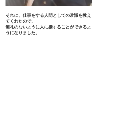
それに、仕事をする人間としての常識を教え
てくれたので、
無礼のないように人に接することができるよ
うになりました。
ともこ：すごいですね。人はすぐに、優しく
してくれるところに甘えていきそうになるの
に。
Takumi：甘えていきました 笑。陽佑さんの
お兄さんも別で農業やってるんですけど、め
ちゃくちゃ優しくて、仏のような人なんで
す。
だから僕は「お兄さん好き好きー！心の拠り
所やわー」って思いましたし
陽佑さんには、拒絶感をもっていました、そ
の時は。